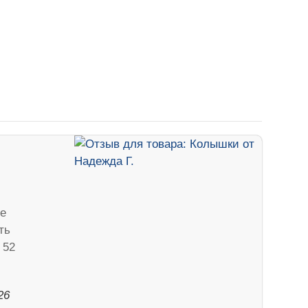
е
ть
 52
26