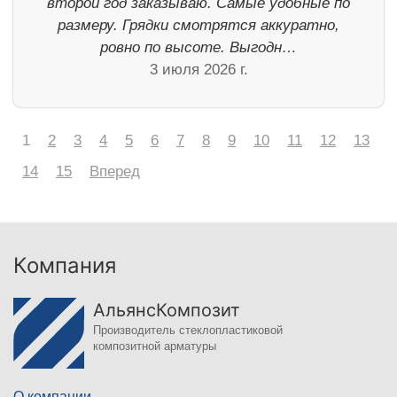
второй год заказываю. Самые удобные по
размеру. Грядки смотрятся аккуратно,
ровно по высоте. Выгодн…
3 июля 2026 г.
1
2
3
4
5
6
7
8
9
10
11
12
13
14
15
Вперед
Компания
АльянсКомпозит
Производитель стеклопластиковой
композитной арматуры
О компании