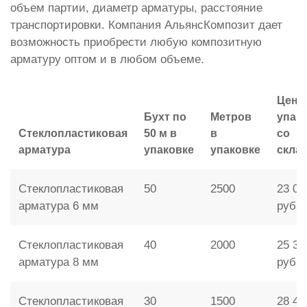
объем партии, диаметр арматуры, расстояние
транспортировки. Компания АльянсКомпозит дает
возможность приобрести любую композитную
арматуру оптом и в любом объеме.
Цена
Бухт по
Метров
упак
Стеклопластиковая
50 м в
в
со
арматура
упаковке
упаковке
скла
Стеклопластиковая
50
2500
23 00
арматура 6 мм
руб.
Стеклопластиковая
40
2000
25 30
арматура 8 мм
руб.
Стеклопластиковая
30
1500
28 46