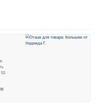
е
ть
 52
26