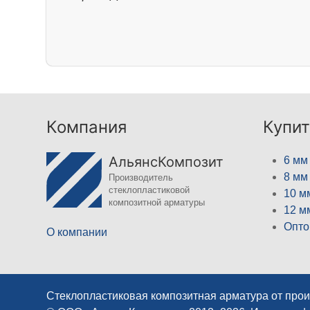
Компания
Купит
АльянсКомпозит
6 мм
8 мм
Производитель
стеклопластиковой
10 м
композитной арматуры
12 м
Опто
О компании
Стеклопластиковая композитная арматура от про