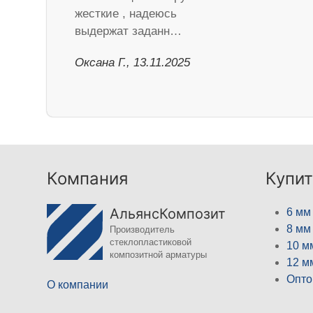
жесткие , надеюсь
выдержат заданн…
Оксана Г., 13.11.2025
Компания
Купит
АльянсКомпозит
6 мм
8 мм
Производитель
стеклопластиковой
10 м
композитной арматуры
12 м
Опто
О компании