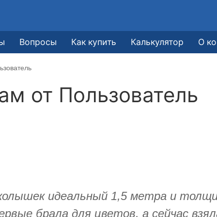
ы
Вопросы
Как купить
Калькулятор
О к
ьзователь
кам от
Пользователь
колышек идеальный 1,5 метра и толщин
рвые брала для цветов, а сейчас взял