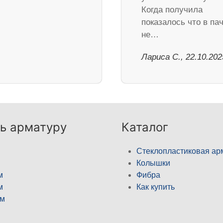
Когда получила
показалось что в па
не…
Лариса С., 22.10.202
ь арматуру
Каталог
Стеклопластиковая ар
Колышки
м
Фибра
м
Как купить
м