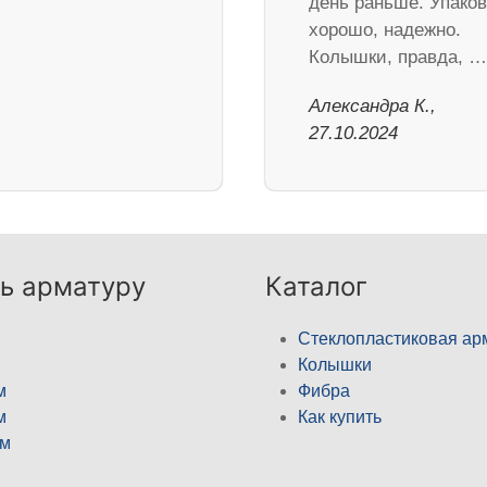
день раньше. Упако
хорошо, надежно.
Колышки, правда, …
Александра К.,
27.10.2024
ь арматуру
Каталог
Стеклопластиковая ар
Колышки
м
Фибра
м
Как купить
м