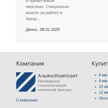
и приветливый
персонал. Специально
вышли на работу в
празд…
Денис, 08.01.2025
Компания
Купит
АльянсКомпозит
6 мм
8 мм
Производитель
стеклопластиковой
10 м
композитной арматуры
12 м
Опто
О компании