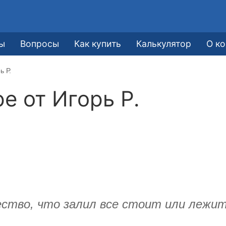
ы
Вопросы
Как купить
Калькулятор
О к
ь Р.
ре от
Игорь Р.
чество, что залил все стоит или лежит