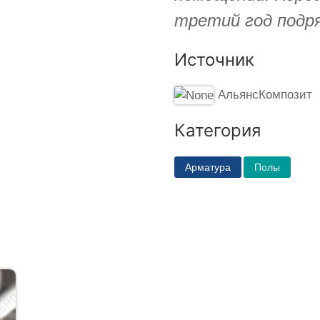
третий год подря
Источник
АльянсКомпозит
Категория
Арматура
Полы