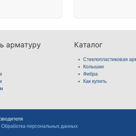
ь арматуру
Каталог
Стеклопластиковая ар
Колышки
м
Фибра
м
Как купить
м
изводителя
Обработка персональных данных