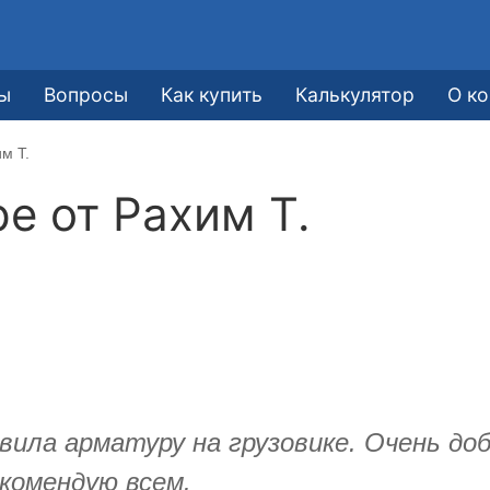
ы
Вопросы
Как купить
Калькулятор
О к
м Т.
ре от
Рахим Т.
вила арматуру на грузовике. Очень д
комендую всем.